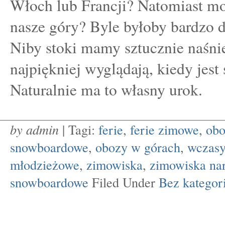
Włoch lub Francji? Natomiast m
nasze góry? Byle byłoby bardzo 
Niby stoki mamy sztucznie naśni
najpiękniej wyglądają, kiedy jest 
Naturalnie ma to własny urok.
by admin
| Tagi:
ferie
,
ferie zimowe
,
obo
snowboardowe
,
obozy w górach
,
wczasy
młodzieżowe
,
zimowiska
,
zimowiska nar
snowboardowe
Filed Under
Bez kategori