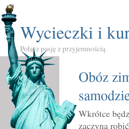
Wycieczki i ku
Połącz pasję z przyjemnością
Obóz zi
samodzie
Wkrótce będzi
zaczyna robić