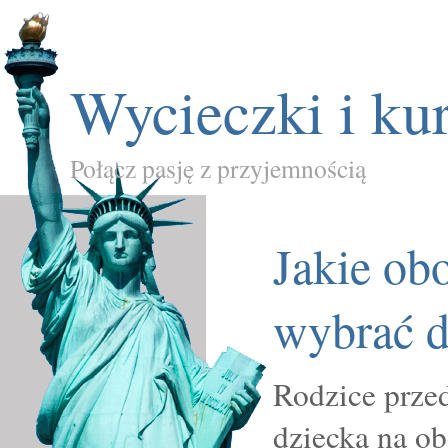
Wycieczki i ku
Połącz pasję z przyjemnością
Jakie ob
wybrać d
Rodzice prze
dziecka na ob