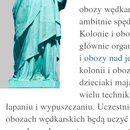
obozy wędkars
ambitnie spęd
Kolonie i ob
głównie orga
i
obozy nad j
kolonii i ob
dzieciaki maj
wielu technik
łapaniu i wypuszczaniu. Uczestni
obozach wędkarskich będą uczyć