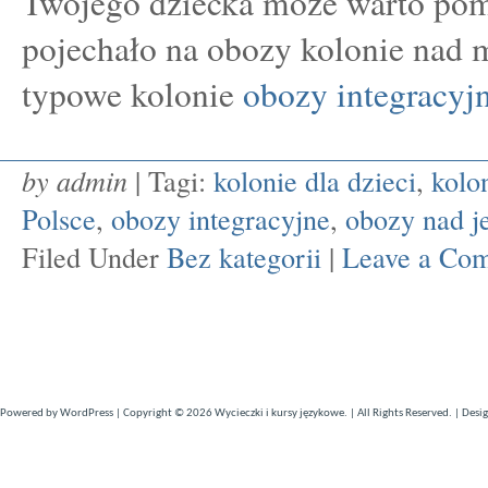
Twojego dziecka może warto pom
pojechało na obozy kolonie nad 
typowe kolonie
obozy integracyj
by admin
| Tagi:
kolonie dla dzieci
,
kolo
Polsce
,
obozy integracyjne
,
obozy nad j
Filed Under
Bez kategorii
|
Leave a Co
Powered by
WordPress
| Copyright © 2026
Wycieczki i kursy językowe
. | All Rights Reserved. | Desi