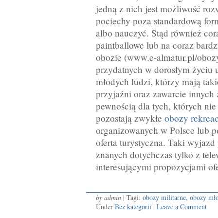
jedną z nich jest możliwość roz
pociechy poza standardową for
albo nauczyć. Stąd również cor
paintballowe lub na coraz bard
obozie (www.e-almatur.pl/oboz
przydatnych w dorosłym życiu u
młodych ludzi, którzy mają taki
przyjaźni oraz zawarcie innych 
pewnością dla tych, których nie 
pozostają zwykłe
obozy rekrea
organizowanych w Polsce lub po
oferta turystyczna. Taki wyjaz
znanych dotychczas tylko z tele
interesującymi propozycjami o
by admin
| Tagi:
obozy militarne
,
obozy mł
Under
Bez kategorii
|
Leave a Comment