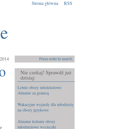
Strona główna
RSS
we
.2014
o
Nie czekaj! Sprawdź już
dzisiaj:
Letnie obozy młodzieżowe
Almatur za granicą
Wakacyjne wyjazdy dla młodzieży
u
na obozy językowe
Almatur kolonie obozy
je
młodzieżowe wycieczki