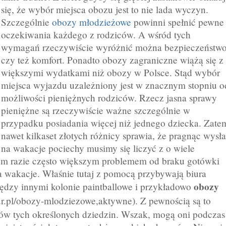
się, że wybór miejsca obozu jest to nie lada wyczyn.
Szczególnie
obozy młodzieżowe
powinni spełnić pewne
oczekiwania każdego z rodziców. A wśród tych
wymagań rzeczywiście wyróżnić można bezpieczeństw
czy też komfort. Ponadto obozy zagraniczne wiążą się z
większymi wydatkami niż obozy w Polsce. Stąd wybór
miejsca wyjazdu uzależniony jest w znacznym stopniu o
możliwości pieniężnych rodziców. Rzecz jasna sprawy
pieniężne są rzeczywiście ważne szczególnie w
przypadku posiadania więcej niż jednego dziecka. Zate
nawet kilkaset złotych różnicy sprawia, że pragnąc wysł
na wakacje pociechy musimy się liczyć z o wiele
 razie często większym problemem od braku gotówki
a wakacje. Właśnie tutaj z pomocą przybywają biura
obozy
ędzy innymi kolonie paintballowe i przykładowo
ur.pl/obozy-mlodziezowe,aktywne). Z pewnością są to
w tych określonych dziedzin. Wszak, mogą oni podczas