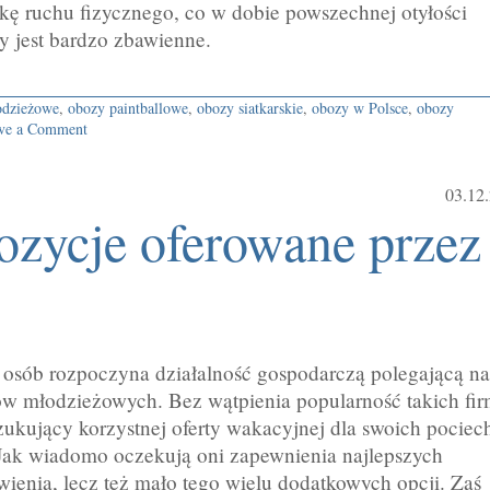
kę ruchu fizycznego, co w dobie powszechnej otyłości
 jest bardzo zbawienne.
odzieżowe
,
obozy paintballowe
,
obozy siatkarskie
,
obozy w Polsce
,
obozy
ve a Comment
03.12
ozycje oferowane przez
j osób rozpoczyna działalność gospodarczą polegającą na
ów młodzieżowych. Bez wątpienia popularność takich fi
ukujący korzystnej oferty wakacyjnej dla swoich pociec
 Jak wiadomo oczekują oni zapewnienia najlepszych
ienia, lecz też mało tego wielu dodatkowych opcji. Zaś