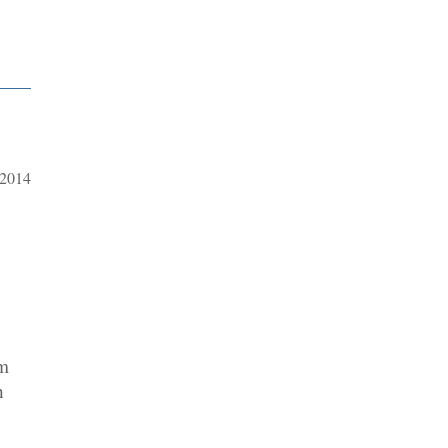
.2014
rm
h