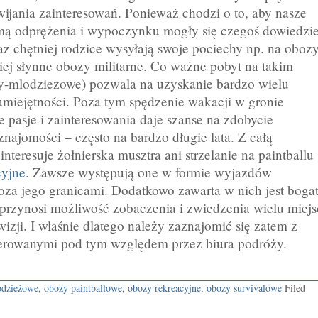
wijania zainteresowań. Ponieważ chodzi o to, aby nasze
mą odprężenia i wypoczynku mogły się czegoś dowiedzi
az chętniej rodzice wysyłają swoje pociechy np. na oboz
ziej słynne obozy militarne. Co ważne pobyt na takim
y-mlodziezowe) pozwala na uzyskanie bardzo wielu
miejętności. Poza tym spędzenie wakacji w gronie
e pasje i zainteresowania daje szanse na zdobycie
znajomości – często na bardzo długie lata. Z całą
interesuje żołnierska musztra ani strzelanie na paintballu
cyjne
. Zawsze występują one w formie wyjazdów
za jego granicami. Dodatkowo zawarta w nich jest boga
d przynosi możliwość zobaczenia i zwiedzenia wielu miejs
wizji. I właśnie dlatego należy zaznajomić się zatem z
ferowanymi pod tym względem przez biura podróży.
odzieżowe
,
obozy paintballowe
,
obozy rekreacyjne
,
obozy survivalowe
Filed