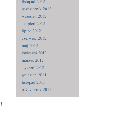
listopad 2012
październik 2012
y
wrzesień 2012
sierpień 2012
lipiec 2012
czerwiec 2012
maj 2012
kwiecień 2012
marzec 2012
styczeń 2012
e
grudzień 2011
listopad 2011
październik 2011
ą