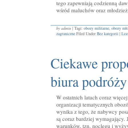
tego zapewniają codzienną daw
wśród maluchów oraz młodzieży
by admin
| Tagi:
obozy militarne
,
obozy mł
zagraniczne
Filed Under
Bez kategorii
|
Lea
Ciekawe prop
biura podróży
W ostatnich latach coraz więce
organizacji tematycznych oboz
wynika z tego, że nabywcy posz
są coraz bardziej wymagający.
warunków, tzn. noclegu i wyżyw