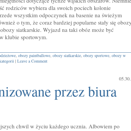
miejętności dotyczące tychże wąskich obszarów. Niemnie
ść rodziców wybiera dla swoich pociech kolonie
 przede wszystkim odpoczynek na basenie na świeżym
wnież o tym, że coraz bardziej popularne stały się oboz
 obozy siatkarskie. Wyjazd na taki obóz może być
w klubie sportowym.
odzieżowe
,
obozy paintballowe
,
obozy siatkarskie
,
obozy sportowe
,
obozy w
kategorii
|
Leave a Comment
05.30
nizowane przez biura
ejszych chwil w życiu każdego ucznia. Albowiem po