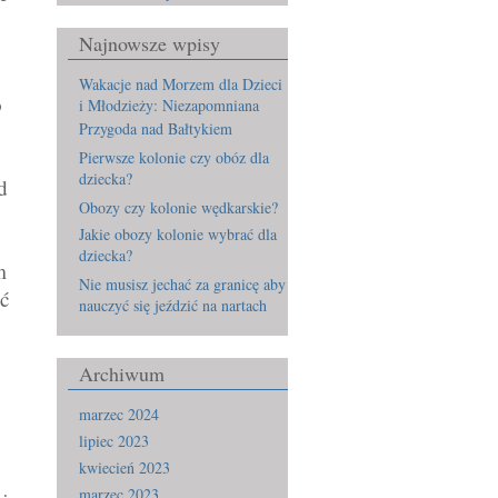
Najnowsze wpisy
Wakacje nad Morzem dla Dzieci
o
i Młodzieży: Niezapomniana
Przygoda nad Bałtykiem
Pierwsze kolonie czy obóz dla
dziecka?
d
Obozy czy kolonie wędkarskie?
Jakie obozy kolonie wybrać dla
dziecka?
m
Nie musisz jechać za granicę aby
ać
nauczyć się jeździć na nartach
Archiwum
marzec 2024
lipiec 2023
kwiecień 2023
marzec 2023