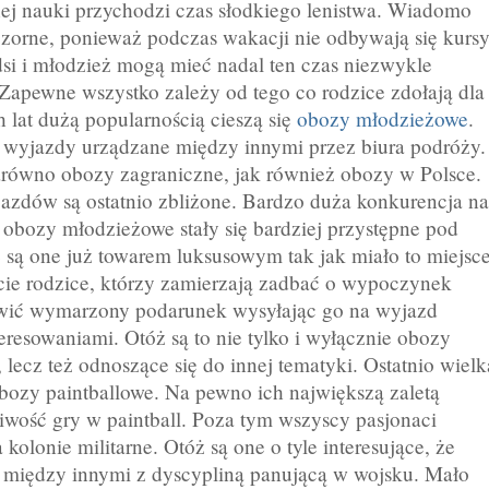
ej nauki przychodzi czas słodkiego lenistwa. Wiadomo
ozorne, ponieważ podczas wakacji nie odbywają się kurs
si i młodzież mogą mieć nadal ten czas niezwykle
Zapewne wszystko zależy od tego co rodzice zdołają dla
h lat dużą popularnością cieszą się
obozy młodzieżowe
.
 wyjazdy urządzane między innymi przez biura podróży.
równo obozy zagraniczne, jak również obozy w Polsce.
azdów są ostatnio zbliżone. Bardzo duża konkurencja na
 obozy młodzieżowe stały się bardziej przystępne pod
są one już towarem luksusowym tak jak miało to miejsc
ście rodzice, którzy zamierzają zadbać o wypoczynek
wić wymarzony podarunek wysyłając go na wyjazd
eresowaniami. Otóż są to nie tylko i wyłącznie obozy
, lecz też odnoszące się do innej tematyki. Ostatnio wielk
obozy paintballowe. Na pewno ich największą zaletą
iwość gry w paintball. Poza tym wszyscy pasjonaci
kolonie militarne. Otóż są one o tyle interesujące, że
między innymi z dyscypliną panującą w wojsku. Mało