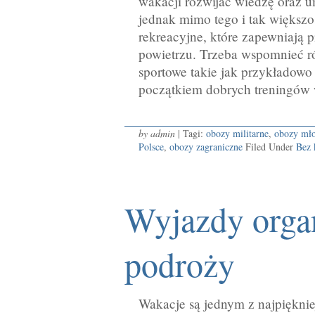
wakacji rozwijać wiedzę oraz u
jednak mimo tego i tak większo
rekreacyjne, które zapewniają
powietrzu. Trzeba wspomnieć ró
sportowe takie jak przykładowo
początkiem dobrych treningów 
by admin
| Tagi:
obozy militarne
,
obozy mł
Polsce
,
obozy zagraniczne
Filed Under
Bez 
Wyjazdy orga
podroży
Wakacje są jednym z najpiękni